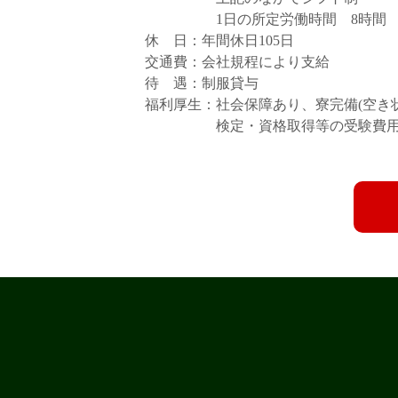
1日の所定労働時間 8時間
休 日：年間休日105日
交通費：会社規程により支給
待 遇：制服貸与
福利厚生：社会保障あり、寮完備(空き
検定・資格取得等の受験費用補