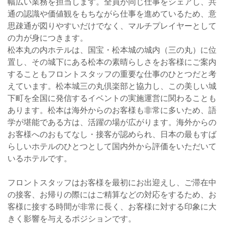
幅広い業務を担当します。全員が同じ仕事をシェアし、共
通の認識や価値観をもちながら仕事を進めているため、意
思疎通が図りやすいだけでなく、マルチプレイヤーとして
の力が身につきます。
松本丸の内ホテルは、国宝・松本城の城内（三の丸）に位
置し、その城下にある松本の素晴らしさをお客様にご案内
することもフロントスタッフの重要な仕事のひとつだと考
えています。松本城三の丸倶楽部と協力し、この美しい城
下町を全国に発信するイベントの実施運営に関わることも
あります。松本は海外からのお客様も非常に多いため、語
学が堪能である方は、活躍の場が広がります。海外からの
お客様へのおもてなし・接客が認められ、日本の最もすば
らしいホテルのひとつとして国内外から評価をいただいて
いるホテルです。
フロントスタッフはお客様を最初にお出迎えし、ご滞在中
の接客、お帰りの際にはご精算などの対応をするため、お
客様に接する時間が非常に長く、お客様に対する印象に大
きく影響を与えるポジションです。